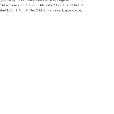
(Whiskey Lake) Ultra-slim Fanless Edge AI
AI accelerator, 4 GigE LAN with 2 PoE+, 2 DDR4, 4
ted DIO, 1 Mini PCIe, 3 M.2, Fanless, Expandable,