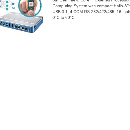
8th Gen Intel® Core™ U-series Processor 
Computing System with compact Hailo-8™ 
USB 3.1, 4 COM RS-232/422/485, 16 Isola
0°C to 60°C