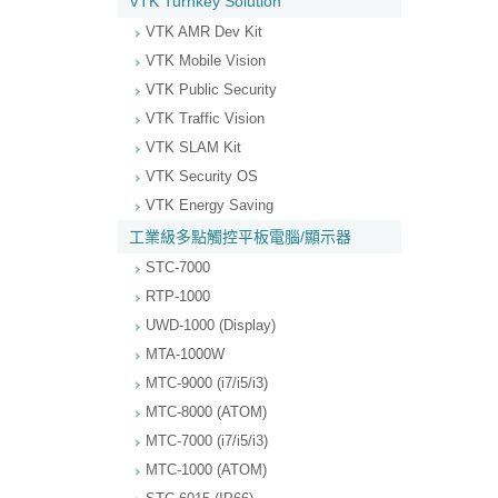
VTK Turnkey Solution
VTK AMR Dev Kit
VTK Mobile Vision
VTK Public Security
VTK Traffic Vision
VTK SLAM Kit
VTK Security OS
VTK Energy Saving
工業級多點觸控平板電腦/顯示器
STC-7000
RTP-1000
UWD-1000 (Display)
MTA-1000W
MTC-9000 (i7/i5/i3)
MTC-8000 (ATOM)
MTC-7000 (i7/i5/i3)
MTC-1000 (ATOM)