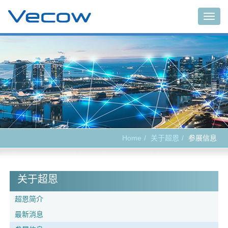
Togg
navig
Home
关于超恩
参展信息
关于超恩
超恩简介
最新消息