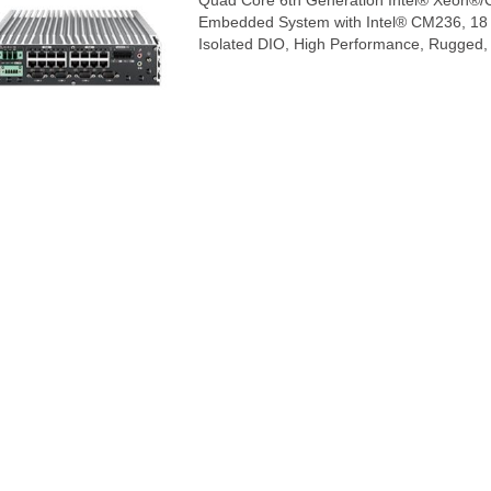
Quad Core 6th Generation Intel® Xeon®/Co
Embedded System with Intel® CM236, 18 
Isolated DIO, High Performance, Rugged