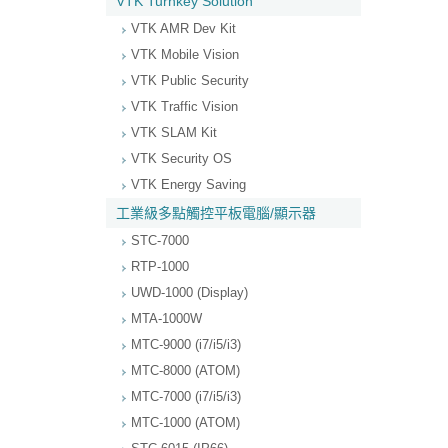
VTK Turnkey Solution
VTK AMR Dev Kit
VTK Mobile Vision
VTK Public Security
VTK Traffic Vision
VTK SLAM Kit
VTK Security OS
VTK Energy Saving
工業級多點觸控平板電腦/顯示器
STC-7000
RTP-1000
UWD-1000 (Display)
MTA-1000W
MTC-9000 (i7/i5/i3)
MTC-8000 (ATOM)
MTC-7000 (i7/i5/i3)
MTC-1000 (ATOM)