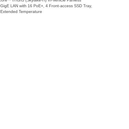
re™ i7/i5/i3 (Skylake-H) In-Vehicle Fanless
GigE LAN with 16 PoE+, 4 Front-access SSD Tray,
, Extended Temperature