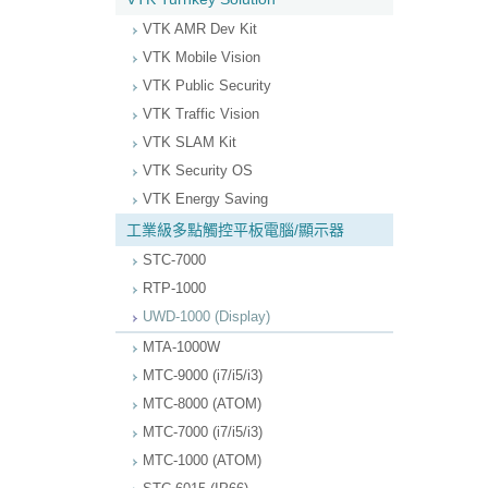
VTK AMR Dev Kit
VTK Mobile Vision
VTK Public Security
VTK Traffic Vision
VTK SLAM Kit
VTK Security OS
VTK Energy Saving
工業級多點觸控平板電腦/顯示器
STC-7000
RTP-1000
UWD-1000 (Display)
MTA-1000W
MTC-9000 (i7/i5/i3)
MTC-8000 (ATOM)
MTC-7000 (i7/i5/i3)
MTC-1000 (ATOM)