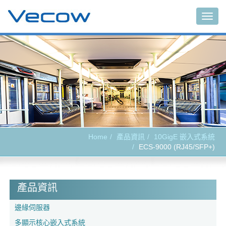
Togg
navig
Home
產品資訊
10GigE 嵌入式系統
ECS-9000 (RJ45/SFP+)
產品資訊
邊緣伺服器
多顯示核心嵌入式系統