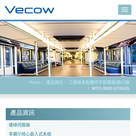
Togg
navig
Home
產品資訊
工業級多點觸控平板電腦/顯示器
MTC-9000 (i7/i5/i3)
產品資訊
邊緣伺服器
多顯示核心嵌入式系統