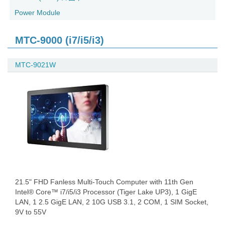
Power Module
MTC-9000 (i7/i5/i3)
MTC-9021W
21.5" FHD Fanless Multi-Touch Computer with 11th Gen
Intel® Core™ i7/i5/i3 Processor (Tiger Lake UP3), 1 GigE
LAN, 1 2.5 GigE LAN, 2 10G USB 3.1, 2 COM, 1 SIM Socket,
9V to 55V