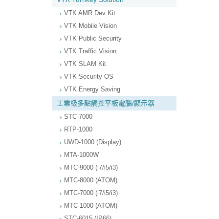
VTK AMR Dev Kit
VTK Mobile Vision
VTK Public Security
VTK Traffic Vision
VTK SLAM Kit
VTK Security OS
VTK Energy Saving
工業級多點觸控平板電腦/顯示器
STC-7000
RTP-1000
UWD-1000 (Display)
MTA-1000W
MTC-9000 (i7/i5/i3)
MTC-8000 (ATOM)
MTC-7000 (i7/i5/i3)
MTC-1000 (ATOM)
STC-6015 (IP66)