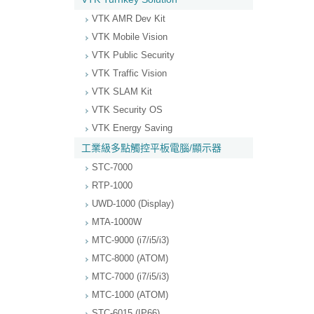
VTK AMR Dev Kit
VTK Mobile Vision
VTK Public Security
VTK Traffic Vision
VTK SLAM Kit
VTK Security OS
VTK Energy Saving
工業級多點觸控平板電腦/顯示器
STC-7000
RTP-1000
UWD-1000 (Display)
MTA-1000W
MTC-9000 (i7/i5/i3)
MTC-8000 (ATOM)
MTC-7000 (i7/i5/i3)
MTC-1000 (ATOM)
STC-6015 (IP66)