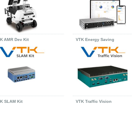
K AMR Dev Kit
VTK Energy Saving
K SLAM Kit
VTK Traffic Vision