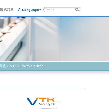
聯絡超恩
Language
資訊
VTK Turnkey Solution