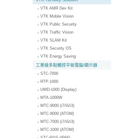
VTK AMR Dev Kit
VTK Mobile Vision
VTK Public Security
VTK Traffic Vision
VTK SLAM Kit
VTK Security OS
VTK Energy Saving
工業級多點觸控平板電腦/顯示器
STC-7000
RTP-1000
UWD-1000 (Display)
MTA-1000W
MTC-9000 (i7/i5/i3)
MTC-8000 (ATOM)
MTC-7000 (i7/i5/i3)
MTC-1000 (ATOM)
STC-6015 (IP66)