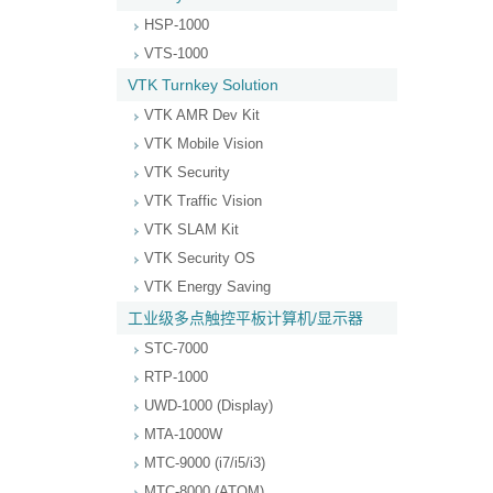
HSP-1000
VTS-1000
VTK Turnkey Solution
VTK AMR Dev Kit
VTK Mobile Vision
VTK Security
VTK Traffic Vision
VTK SLAM Kit
VTK Security OS
VTK Energy Saving
工业级多点触控平板计算机/显示器
STC-7000
RTP-1000
UWD-1000 (Display)
MTA-1000W
MTC-9000 (i7/i5/i3)
MTC-8000 (ATOM)