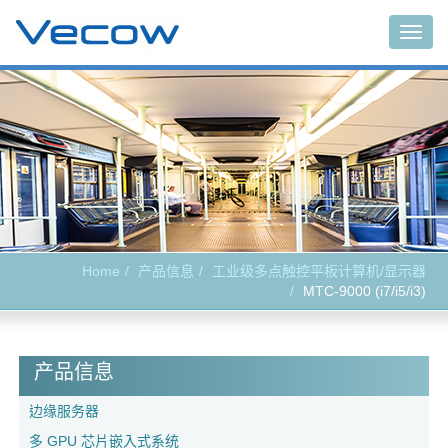
Togg
navig
Home
产品信息
工业级多点触控平板计算机/显示器
MTC-9000 (i7/i5/i3)
产品信息
边缘服务器
多 GPU 芯片嵌入式系统