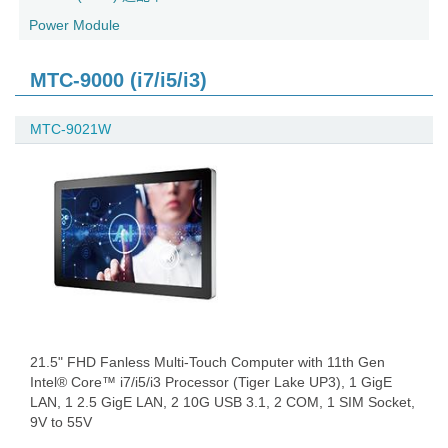
Power Module
MTC-9000 (i7/i5/i3)
MTC-9021W
21.5" FHD Fanless Multi-Touch Computer with 11th Gen
Intel® Core™ i7/i5/i3 Processor (Tiger Lake UP3), 1 GigE
LAN, 1 2.5 GigE LAN, 2 10G USB 3.1, 2 COM, 1 SIM Socket,
9V to 55V