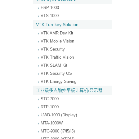
HSP-1000
VTS-1000
VTK Turnkey Solution
VTK AMR Dev Kit
VTK Mobile Vision
VTK Security
VTK Traffic Vision
VTK SLAM Kit
VTK Security OS
VTK Energy Saving
工业级多点触控平板计算机/显示器
STC-7000
RTP-1000
UWD-1000 (Display)
MTA-1000W
MTC-9000 (i7/i5/i3)