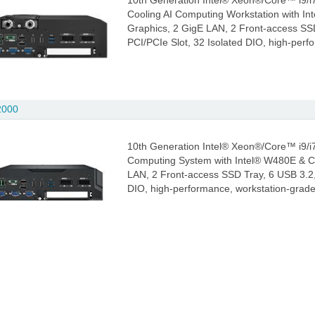
10th Generation Intel® Xeon®/Core™ i9/i7
Cooling AI Computing Workstation with
Graphics, 2 GigE LAN, 2 Front-access S
PCI/PCIe Slot, 32 Isolated DIO, high-per
2000
10th Generation Intel® Xeon®/Core™ i9/i7
Computing System with Intel® W480E & 
LAN, 2 Front-access SSD Tray, 6 USB 3.2
DIO, high-performance, workstation-grad