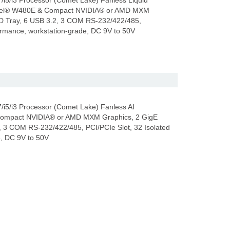
/i5/i3 Processor (Comet Lake) Fanless Liquid
 Intel® W480E & Compact NVIDIA® or AMD MXM
SD Tray, 6 USB 3.2, 3 COM RS-232/422/485,
formance, workstation-grade, DC 9V to 50V
/i5/i3 Processor (Comet Lake) Fanless AI
Compact NVIDIA® or AMD MXM Graphics, 2 GigE
, 3 COM RS-232/422/485, PCI/PCIe Slot, 32 Isolated
e, DC 9V to 50V