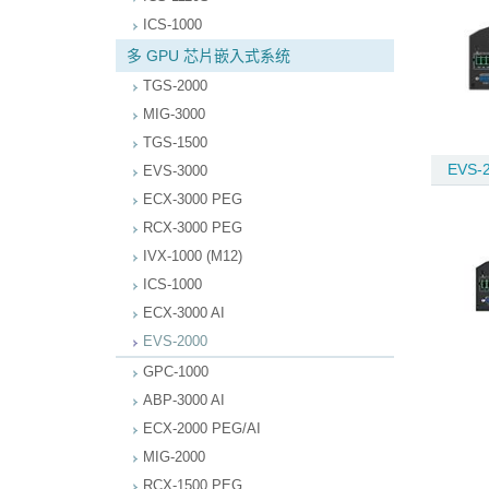
ICS-1000
多 GPU 芯片嵌入式系统
TGS-2000
MIG-3000
TGS-1500
EVS-
EVS-3000
ECX-3000 PEG
RCX-3000 PEG
IVX-1000 (M12)
ICS-1000
ECX-3000 AI
EVS-2000
GPC-1000
ABP-3000 AI
ECX-2000 PEG/AI
MIG-2000
RCX-1500 PEG