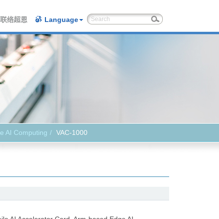
联络超恩
Language
e AI Computing
VAC-1000