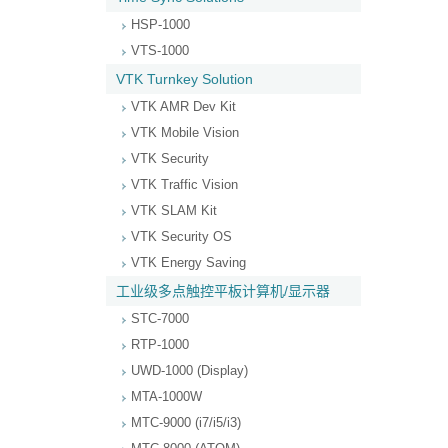
HSP-1000
VTS-1000
VTK Turnkey Solution
VTK AMR Dev Kit
VTK Mobile Vision
VTK Security
VTK Traffic Vision
VTK SLAM Kit
VTK Security OS
VTK Energy Saving
工业级多点触控平板计算机/显示器
STC-7000
RTP-1000
UWD-1000 (Display)
MTA-1000W
MTC-9000 (i7/i5/i3)