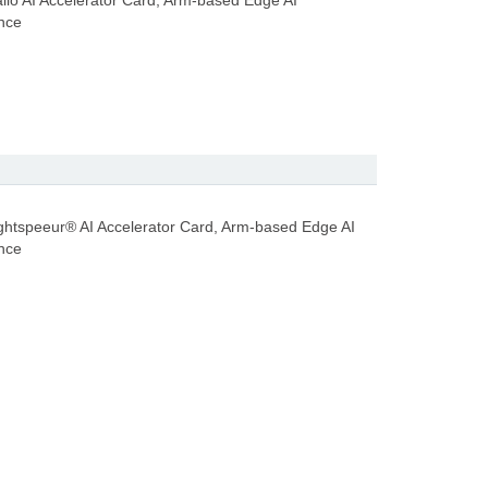
lo AI Accelerator Card, Arm-based Edge AI
ance
htspeeur® AI Accelerator Card, Arm-based Edge AI
ance