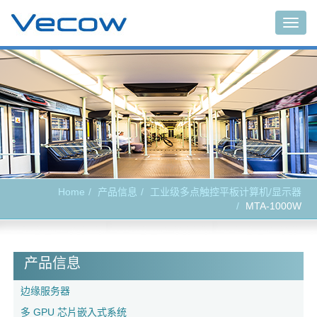
Togg
navig
Home
产品信息
工业级多点触控平板计算机/显示器
MTA-1000W
产品信息
边缘服务器
多 GPU 芯片嵌入式系统