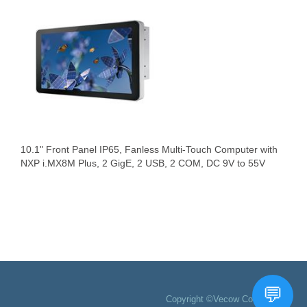
10.1" Front Panel IP65, Fanless Multi-Touch Computer with
NXP i.MX8M Plus, 2 GigE, 2 USB, 2 COM, DC 9V to 55V
Copyright ©Vecow Co., Ltd.